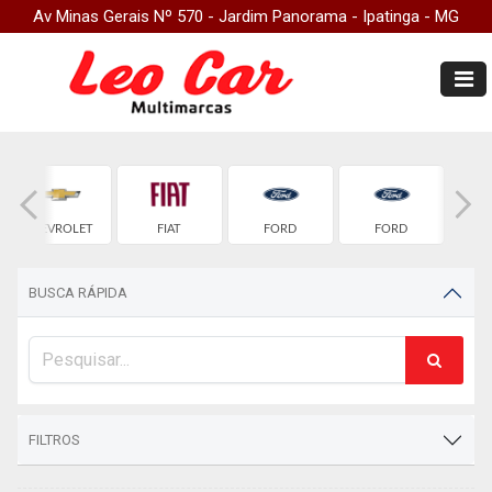
Av Minas Gerais Nº 570 - Jardim Panorama - Ipatinga - MG
CHEVROLET
FIAT
FORD
FORD
H
BUSCA RÁPIDA
FILTROS