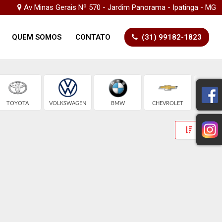
Av Minas Gerais Nº 570 - Jardim Panorama - Ipatinga - MG
QUEM SOMOS
CONTATO
(31) 99182-1823
TOYOTA
VOLKSWAGEN
BMW
CHEVROLET
FIA
Toggle 