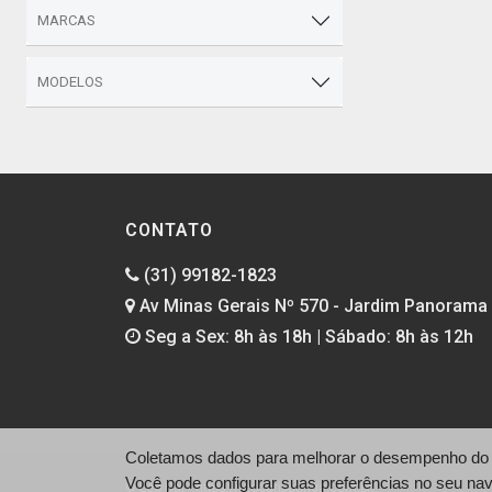
MARCAS
MODELOS
CONTATO
(31) 99182-1823
Av Minas Gerais Nº 570 - Jardim Panorama -
Seg a Sex: 8h às 18h | Sábado: 8h às 12h
Coletamos dados para melhorar o desempenho do si
Você pode configurar suas preferências no seu na
© Leo Car - https://leocaripatinga.com.br/